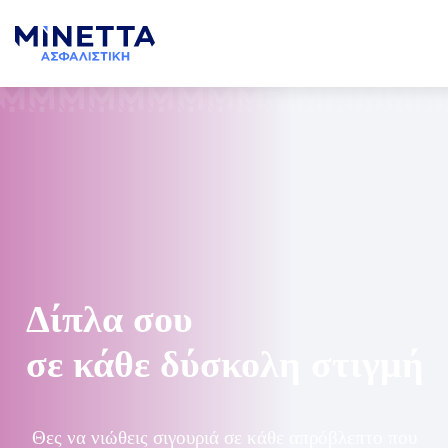
Δίπλα σου
σε κάθε δύσκολη στιγμή
Θες να νιώθεις σιγουριά σε κάθε απρόβλεπτο που