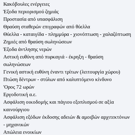
Κακόβουλες ενέργειες
Έξοδα περιορισμού ζημιάς
Προστασία από υπασφάλιση
Θραύση σταθερών επιγραφών από θύελλα
Θύελλα - καταιγίδα - πλημμύρα - χιονόπτωση - χαλαζόπτωση
Ζημιές από θραύση σωληνώσεων
Έξοδα άντλησης νερών
Αστική ευθύνη από πυρκαγιά - έκρηξη - θραύση
σωληνώσεων
Γενική αστική ευθύνη έναντι τρίτων (λειτουργία χώρου)
Πτώση δέντρων - στύλων από καλυπτόμενο κίνδυνο
'Ορος 72 ωρών
Εργοδοτική α.ε.
Ασφάλιση οικοδομής και πάγιου εξοπλισμού σε αξία
καινούργιου
Ασφάλιση εξόδων έκδοσης αδειών & αμοιβών αρχιτεκτόνων
- μηχανικών
Απώλεια ενοικίων