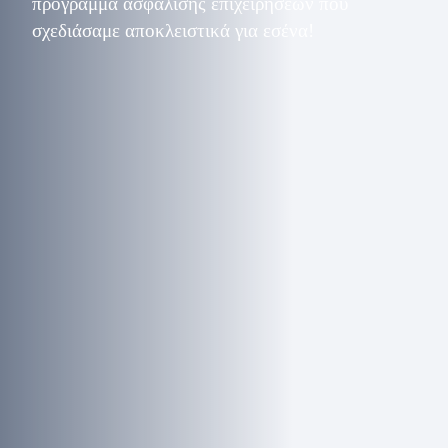
πρόγραμμα ασφάλισης επιχειρήσεων που
σχεδιάσαμε αποκλειστικά για εσένα!
Ασφάλιση Επιχειρήσεων
Πλήρης κάλυψη για το κτίριο, αλλά και το περιεχόμενο, για
κινδύνους που μπορεί να προκύψουν (π.χ. φωτιά, φυσικές
καταστροφές, κλοπή, ακόμη και αστική ευθύνη έναντι