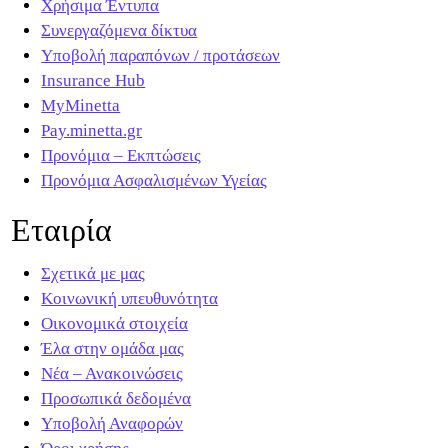
Χρήσιμα Έντυπα
Συνεργαζόμενα δίκτυα
Υποβολή παραπόνων / προτάσεων
Insurance Hub
MyMinetta
Pay.minetta.gr
Προνόμια – Εκπτώσεις
Προνόμια Ασφαλισμένων Υγείας
Εταιρία
Σχετικά με μας
Κοινωνική υπευθυνότητα
Οικονομικά στοιχεία
Έλα στην ομάδα μας
Νέα – Ανακοινώσεις
Προσωπικά δεδομένα
Υποβολή Αναφορών