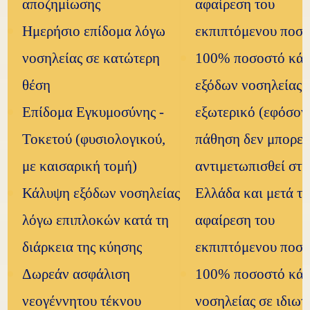
αποζημίωσης
αφαίρεση του
Ημερήσιο επίδομα λόγω
εκπιπτόμενου ποσο
νοσηλείας σε κατώτερη
100% ποσοστό κά
θέση
εξόδων νοσηλείας 
Επίδομα Εγκυμοσύνης -
εξωτερικό (εφόσον
Τοκετού (φυσιολογικού,
πάθηση δεν μπορεί
με καισαρική τομή)
αντιμετωπισθεί στ
Κάλυψη εξόδων νοσηλείας
Ελλάδα και μετά τ
λόγω επιπλοκών κατά τη
αφαίρεση του
διάρκεια της κύησης
εκπιπτόμενου ποσο
Δωρεάν ασφάλιση
100% ποσοστό κά
νεογέννητου τέκνου
νοσηλείας σε ιδιωτ