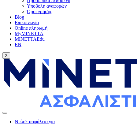
Προσωπικά δεδομένα
Υποβολή αναφορών
Όροι χρήσης
Blog
Επικοινωνία
Online πληρωμή
My
MINETTA
MINETTA
Edu
EN
X
Νιώσε ασφάλεια για