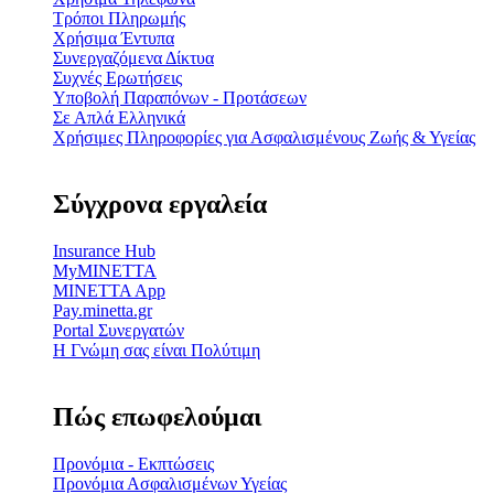
Τρόποι Πληρωμής
Χρήσιμα Έντυπα
Συνεργαζόμενα Δίκτυα
Συχνές Ερωτήσεις
Υποβολή Παραπόνων - Προτάσεων
Σε Απλά Ελληνικά
Χρήσιμες Πληροφορίες για Ασφαλισμένους Ζωής & Υγείας
Σύγχρονα εργαλεία
Insurance Hub
MyMINETTA
MINETTA App
Pay.minetta.gr
Portal Συνεργατών
Η Γνώμη σας είναι Πολύτιμη
Πώς επωφελούμαι
Προνόμια - Εκπτώσεις
Προνόμια Ασφαλισμένων Υγείας