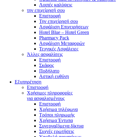
Λοιπές καλύψεις
την επιχείρησή σου
Επιστροφή
Την επιχείρησή σου
Ασφάλιση Επιχειρήσεων
Hotel Blue – Hotel Green
Pharmacy Pack
Ασφάλιση Μεταφορών
Τεχνικές Ασφάλειες
Άλλες ασφαλίσεις
Επιστροφή
Σκάφος
Ποδήλατο
Αστική ευθύνη
Eξυπηρέτηση
Επιστροφή
Χρήσιμες πληροφορίες
για ασφαλισμένους
Επιστροφή
Χρήσιμα τηλέφωνα
Τρόποι πληρωμής
Χρήσιμα Έντυπα
Συνεργαζόμενα δίκτυα
Συχνές ερωτήσεις
Υποβολή παραπόνων