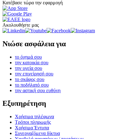
Κατέβασε τώρα την εφαρμογή
Ακολουθήστε μας
Νιώσε ασφάλεια για
το όχημά σου
την κατοικία σου
την υγεία σου
την επιχείρησή σου
το σκάφος σου
το ποδήλατό σου
την αστική σου ευθύνη
Εξυπηρέτηση
Χρήσιμα τηλέφωνα
Τρόποι πληρωμής
Χρήσιμα Έντυπα
Συνεργαζόμενα δίκτυα
Υποβολή παραπόνων / προτάσεων