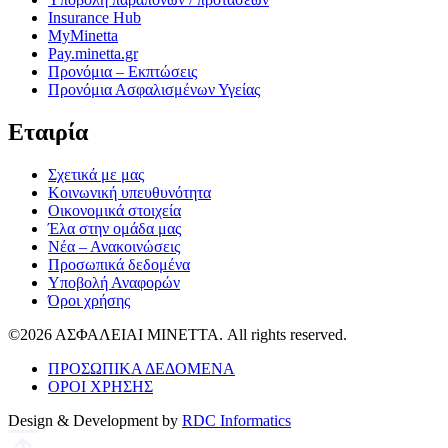
Insurance Hub
MyMinetta
Pay.minetta.gr
Προνόμια – Εκπτώσεις
Προνόμια Ασφαλισμένων Υγείας
Εταιρία
Σχετικά με μας
Κοινωνική υπευθυνότητα
Οικονομικά στοιχεία
Έλα στην ομάδα μας
Νέα – Ανακοινώσεις
Προσωπικά δεδομένα
Υποβολή Αναφορών
Όροι χρήσης
©2026 ΑΣΦΑΛΕΙΑΙ ΜΙΝΕΤΤΑ. All rights reserved.
ΠΡΟΣΩΠΙΚΑ ΔΕΔΟΜΕΝΑ
ΟΡΟΙ ΧΡΗΣΗΣ
Design & Development by
RDC Informatics