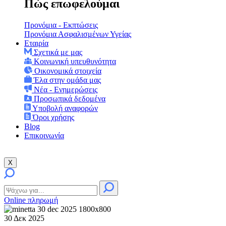
Πώς επωφελούμαι
Προνόμια - Εκπτώσεις
Προνόμια Ασφαλισμένων Υγείας
Εταιρία
Σχετικά με μας
Κοινωνική υπευθυνότητα
Οικονομικά στοιχεία
Έλα στην ομάδα μας
Νέα - Ενημερώσεις
Προσωπικά δεδομένα
Υποβολή αναφορών
Όροι χρήσης
Blog
Επικοινωνία
X
Online πληρωμή
30 Δεκ 2025