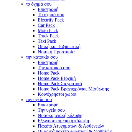
το όχημά σου
Επιστροφή
Το όχημά σου
Electrify Pack
Car Pack
Moto Pack
Truck Pack
Taxi Pack
Οδική και Ταξιδιωτική
Νομική Προστασία
την κατοικία σου
Επιστροφή
Την κατοικία σου
Home Pack
Home Pack Εξοχική
Home Pack Στεγαστικό
Home Pack Βραχυχρόνιας Μίσθωσης
Κοινόχρηστοι χώροι
την υγεία σου
Επιστροφή
Tην υγεία σου
Νοσοκομειακή κάλυψη
Εξωνοσοκομειακή κάλυψη
Πακέτα Ατυχημάτων & Ασθενειών
Ομαδικά πακέτα Αθλητών & Μαθητών