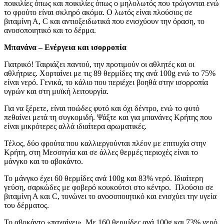
ποικιλίες όπως και ποικιλίες όπως ο μηλολωτός που τρώγονται ενώ
το φρούτο είναι σκληρό ακόμα. Ο λωτός είναι πλούσιος σε
βιταμίνη Α, C και αντιοξειδωτικά που ενισχύουν την όραση, το
ανοσοποιητικό και το δέρμα.
Μπανάνα – Ενέργεια και ισορροπία
Γιατρικό! Ταιριάζει παντού, την προτιμούν οι αθλητές και οι
αθλήτριες. Χορταίνει με τις 89 θερμίδες της ανά 100g ενώ το 75%
είναι νερό. Γενικά, το κάλιο που περιέχει βοηθά στην ισορροπία
υγρών και στη μυϊκή λειτουργία.
Για να ξέρετε, είναι ποώδες φυτό και όχι δέντρο, ενώ το φυτό
πεθαίνει μετά τη συγκομιδή. Ψάξτε και για μπανάνες Κρήτης που
είναι μικρότερες αλλά ιδιαίτερα αρωματικές.
Τέλος, δύο φρούτα που καλλιεργούνται πλέον με επιτυχία στην
Κρήτη, στη Μεσσηνία και σε άλλες θερμές περιοχές είναι το
μάνγκο και το αβοκάντο.
Το μάνγκο έχει 60 θερμίδες ανά 100g και 83% νερό. Ιδιαίτερη
γεύση, σαρκώδες με φοβερό κουκούτσι στο κέντρο. Πλούσιο σε
βιταμίνη Α και C, τονώνει το ανοσοποιητικό και ενισχύει την υγεία
του δέρματος.
Το αβοκάντο «παχαίνει». Με 160 θερμίδες ανά 100g και 73% νερό