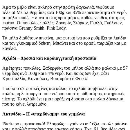
Άμα το μήλο είναι σκληρό στην πρώτη δαγκωνιά, νιώθουμε
τέλεια! Με 52 θερμίδες ανά 100g και 85% περιεκτικότητα σε νερό,
το μήλο «παίζει» δυνατά στις προτιμήσεις καθώς νιώθεις ότι τρως
«κάτι». Οι ποικιλίες πολλές: Ζαγορίν, Στάρκιν, Γκαλά, Γκόλντεν,
πράσινα Granny Smith, Pink Lady.
Τα μήλα διαθέτουν πηκτίνη, μια φυτική ίνα που ρυθμίζει τα λιπίδια
και τον γλυκαιμικό δείκτη. Μπαίνει και στο κρασί, ταιριάζει και με
κανέλα.
Αχλάδι – Δροσιά και καρδιαγγειακή προστασία
Αμέτρητες ποικιλίες. Ξαδερφάκι του μήλου αλλά πιο μαλακό με 57
θερμίδες ανά 100g και 84% νερό. Και ποιός δεν έχει φάει
Κρυσταλλία, Κοντούλες, Βουτυράτο ή Φέτελ!
Πλούσιο σε φυτικές ίνες και κάλιο, το αχλάδι συμβάλλει στην
καλύτερη λειτουργία του εντέρου και στη ρύθμιση της αρτηριακής
πίεσης. Το αχλάδι έχει μια παράξενη δροσιά στο πρώτο δάγκωμα
που το κάνει λατρεμένο.
Ακτινίδιο – Η «υπερδύναμη» του χειμώνα
Ιδιαίτερο εμφανισιακά! Ελαφρώς… γούνινο απ’ έξω, φουλ πράσινο
και με πολλά σποράκια στο εσωτερικό του. Έχει 61 θερμίδες ανά