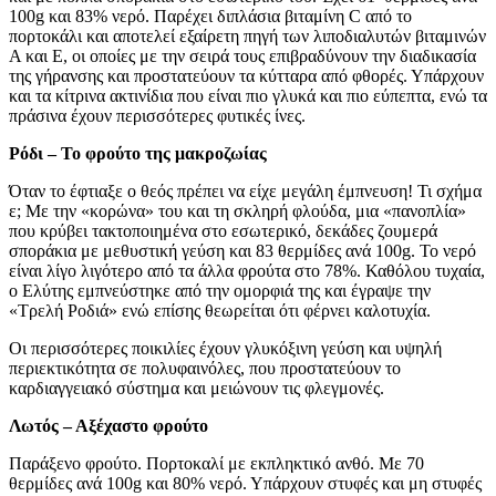
100g και 83% νερό. Παρέχει διπλάσια βιταμίνη C από το
πορτοκάλι και αποτελεί εξαίρετη πηγή των λιποδιαλυτών βιταμινών
Α και Ε, οι οποίες με την σειρά τους επιβραδύνουν την διαδικασία
της γήρανσης και προστατεύουν τα κύτταρα από φθορές. Υπάρχουν
και τα κίτρινα ακτινίδια που είναι πιο γλυκά και πιο εύπεπτα, ενώ τα
πράσινα έχουν περισσότερες φυτικές ίνες.
Ρόδι – Το φρούτο της μακροζωίας
Όταν το έφτιαξε ο θεός πρέπει να είχε μεγάλη έμπνευση! Τι σχήμα
ε; Με την «κορώνα» του και τη σκληρή φλούδα, μια «πανοπλία»
που κρύβει τακτοποιημένα στο εσωτερικό, δεκάδες ζουμερά
σποράκια με μεθυστική γεύση και 83 θερμίδες ανά 100g. Το νερό
είναι λίγο λιγότερο από τα άλλα φρούτα στο 78%. Καθόλου τυχαία,
ο Ελύτης εμπνεύστηκε από την ομορφιά της και έγραψε την
«Τρελή Ροδιά» ενώ επίσης θεωρείται ότι φέρνει καλοτυχία.
Οι περισσότερες ποικιλίες έχουν γλυκόξινη γεύση και υψηλή
περιεκτικότητα σε πολυφαινόλες, που προστατεύουν το
καρδιαγγειακό σύστημα και μειώνουν τις φλεγμονές.
Λωτός – Αξέχαστο φρούτο
Παράξενο φρούτο. Πορτοκαλί με εκπληκτικό ανθό. Με 70
θερμίδες ανά 100g και 80% νερό. Υπάρχουν στυφές και μη στυφές