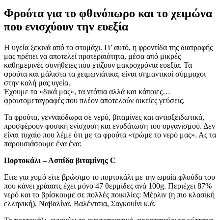
Φρούτα για το φθινόπωρο και το χειμώνα
που ενισχύουν την ευεξία
Η υγεία ξεκινά από το στομάχι. Γι’ αυτό, η φροντίδα της διατροφής
μας πρέπει να αποτελεί προτεραιότητα, μέσα από μικρές
καθημερινές συνήθειες που χτίζουν μακροχρόνια ευεξία. Τα
φρούτα και μάλιστα τα χειμωνιάτικα, είναι σημαντικοί σύμμαχοι
στην καλή μας υγεία.
Έχουμε τα «δικά μας», τα ντόπια αλλά και κάποιες…
φρουτομεταγραφές που πλέον αποτελούν οικείες γεύσεις.
Τα φρούτα, γενναιόδωρα σε νερό, βιταμίνες και αντιοξειδωτικά,
προσφέρουν φυσική ενίσχυση και ενυδάτωση του οργανισμού. Δεν
είναι τυχαίο που λέμε ότι με τα φρούτα «τρώμε το νερό μας». Ας τα
παρουσιάσουμε ένα ένα:
Πορτοκάλι – Ασπίδα βιταμίνης C
Είτε για χυμό είτε βρώσιμο το πορτοκάλι με την ωραία φλούδα του
που κάνει χράαατς έχει μόνο 47 θερμίδες ανά 100g. Περιέχει 87%
νερό και το βρίσκουμε σε πολλές ποικιλίες: Μέρλιν (η πιο κλασική
ελληνική), Ναβαλίνα, Βαλέντσια, Σαγκουίνι κ.ά.