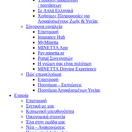
/ προτάσεων
Σε Απλά Ελληνικά
Χρήσιμες Πληροφορίες για
Ασφαλισμένους Ζωής & Υγείας
Σύγχρονα εργαλεία
Επιστροφή
Insurance Hub
MyMinetta
MINETTA App
Pay.minetta.gr
Portal Συνεργατών
Η γνώμη σας είναι πολύτιμη
MINETTA Driving Experience
Πώς επωφελούμαι
Επιστροφή
Προνόμια – Εκπτώσεις
Προνόμια Ασφαλισμένων Υγείας
Εταιρία
Επιστροφή
Σχετικά με μας
Κοινωνική υπευθυνότητα
Οικονομικά στοιχεία
Έλα στην ομάδα μας
Νέα – Ανακοινώσεις