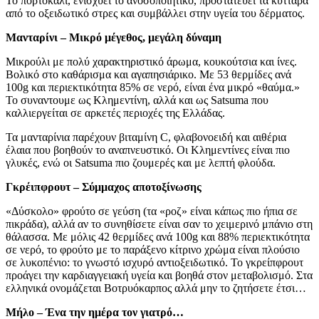
Το πορτοκάλι, ενισχύει το ανοσοποιητικό, προστατεύει τα κύτταρα
από το οξειδωτικό στρες και συμβάλλει στην υγεία του δέρματος.
Μανταρίνι – Μικρό μέγεθος, μεγάλη δύναμη
Μικρούλι με πολύ χαρακτηριστικό άρωμα, κουκούτσια και ίνες.
Βολικό στο καθάρισμα και αγαπησιάρικο. Με 53 θερμίδες ανά
100g και περιεκτικότητα 85% σε νερό, είναι ένα μικρό «θαύμα.»
Το συναντουμε ως Κλημεντίνη, αλλά και ως Satsuma που
καλλιεργείται σε αρκετές περιοχές της Ελλάδας.
Τα μανταρίνια παρέχουν βιταμίνη C, φλαβονοειδή και αιθέρια
έλαια που βοηθούν το αναπνευστικό. Οι Κλημεντίνες είναι πιο
γλυκές, ενώ οι Satsuma πιο ζουμερές και με λεπτή φλούδα.
Γκρέιπφρουτ – Σύμμαχος αποτοξίνωσης
«Δύσκολο» φρούτο σε γεύση (τα «ροζ» είναι κάπως πιο ήπια σε
πικράδα), αλλά αν το συνηθίσετε είναι σαν το χειμερινό μπάνιο στη
θάλασσα. Με μόλις 42 θερμίδες ανά 100g και 88% περιεκτικότητα
σε νερό, το φρούτο με το παράξενο κίτρινο χρώμα είναι πλούσιο
σε λυκοπένιο: το γνωστό ισχυρό αντιοξειδωτικό. Το γκρείπφρουτ
προάγει την καρδιαγγειακή υγεία και βοηθά στον μεταβολισμό. Στα
ελληνικά ονομάζεται Βοτρυόκαρπος αλλά μην το ζητήσετε έτσι…
Μήλο – Ένα την ημέρα τον γιατρό…