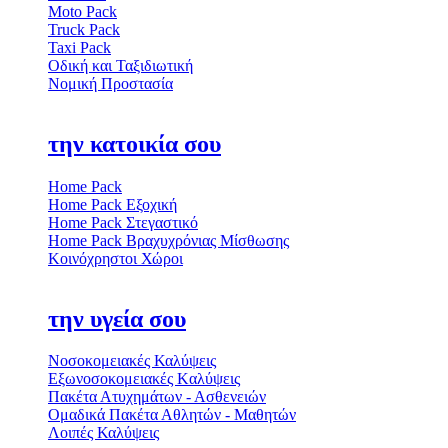
Moto Pack
Truck Pack
Taxi Pack
Οδική και Ταξιδιωτική
Νομική Προστασία
την κατοικία σου
Home Pack
Home Pack Εξοχική
Home Pack Στεγαστικό
Home Pack Βραχυχρόνιας Μίσθωσης
Κοινόχρηστοι Χώροι
την υγεία σου
Νοσοκομειακές Καλύψεις
Εξωνοσοκομειακές Kαλύψεις
Πακέτα Ατυχημάτων - Ασθενειών
Ομαδικά Πακέτα Αθλητών - Μαθητών
Λοιπές Καλύψεις