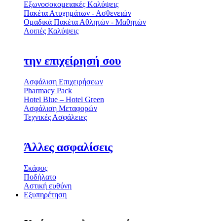
Εξωνοσοκομειακές Kαλύψεις
Πακέτα Ατυχημάτων - Ασθενειών
Ομαδικά Πακέτα Αθλητών - Μαθητών
Λοιπές Καλύψεις
την επιχείρησή σου
Ασφάλιση Επιχειρήσεων
Pharmacy Pack
Hotel Blue – Hotel Green
Ασφάλιση Μεταφορών
Τεχνικές Ασφάλειες
Άλλες ασφαλίσεις
Σκάφος
Ποδήλατο
Αστική ευθύνη
Εξυπηρέτηση