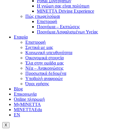
Portal Συνεργατών
Η γνώμη σας είναι πολύτιμη
MINETTA Driving Experience
Πώς επωφελούμαι
Επιστροφή
Προνόμια – Εκπτώσεις
Προνόμια Ασφαλισμένων Υγείας
Εταιρία
Επιστροφή
Σχετικά με μας
Κοινωνική υπευθυνότητα
Οικονομικά στοιχεία
Έλα στην ομάδα μας
Νέα – Ανακοινώσεις
Προσωπικά δεδομένα
Υποβολή αναφορών
Όροι χρήσης
Blog
Επικοινωνία
Online πληρωμή
My
MINETTA
MINETTA
Edu
EN
X