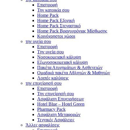
Επιστροφή
Την κατοικία σου
Home Pack
Home Pack Εξοχική
Home Pack Στεγαστικό
Home Pack Βραχυχρόνιας Μίσθωσης
Κοινόχρηστοι χώροι
την υγεία σου
Επιστροφή
Tην υγεία σου
Νοσοκομειακή κάλυψη
Εξωνοσοκομειακή κάλυψη
Πακέτα Ατυχημάτων & Ασθενειών
Ομαδικά πακέτα Αθλητών & Μαθητών
Λοιπές καλύψεις
την επιχείρησή σου
Επιστροφή
Την επιχείρησή σου
Ασφάλιση Επιχειρήσεων
Hotel Blue – Hotel Green
Pharmacy Pack
Ασφάλιση Μεταφορών
Τεχνικές Ασφάλειες
Άλλες ασφαλίσεις