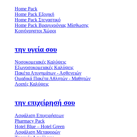
Home Pack
Home Pack Εξοχική
Home Pack Στεγαστικό
Home Pack Βραχυχρόνιας Μίσθωσης
Κοινόχρηστοι Χώροι
την υγεία σου
Νοσοκομειακές Καλύψεις
Εξωνοσοκομειακές Kαλύψεις
Πακέτα Ατυχημάτων - Ασθενειών
Ομαδικά Πακέτα Αθλητών - Μαθητών
Λοιπές Καλύψεις
την επιχείρησή σου
Ασφάλιση Επιχειρήσεων
Pharmacy Pack
Hotel Blue – Hotel Green
Ασφάλιση Μεταφορών