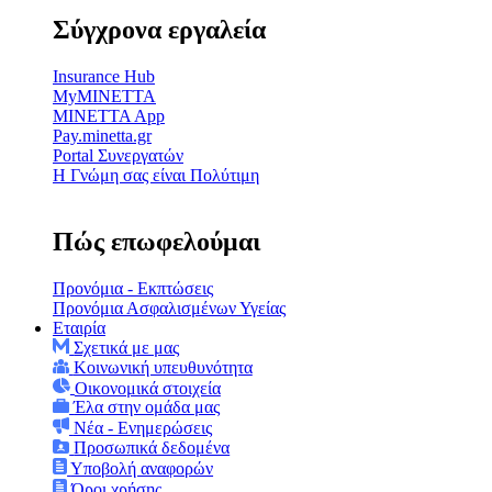
Σύγχρονα εργαλεία
Insurance Hub
MyMINETTA
MINETTA App
Pay.minetta.gr
Portal Συνεργατών
Η Γνώμη σας είναι Πολύτιμη
Πώς επωφελούμαι
Προνόμια - Εκπτώσεις
Προνόμια Ασφαλισμένων Υγείας
Εταιρία
Σχετικά με μας
Κοινωνική υπευθυνότητα
Οικονομικά στοιχεία
Έλα στην ομάδα μας
Νέα - Ενημερώσεις
Προσωπικά δεδομένα
Υποβολή αναφορών
Όροι χρήσης