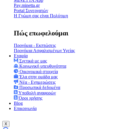
MINETTA App
Pay.minetta.gr
Portal Συνεργατών
Η Γνώμη σας είναι Πολύτιμη
Πώς επωφελούμαι
Προνόμια - Εκπτώσεις
Προνόμια Ασφαλισμένων Υγείας
Εταιρία
Σχετικά με μας
Κοινωνική υπευθυνότητα
Οικονομικά στοιχεία
Έλα στην ομάδα μας
Νέα - Ενημερώσεις
Προσωπικά δεδομένα
Υποβολή αναφορών
Όροι χρήσης
Blog
Επικοινωνία
X