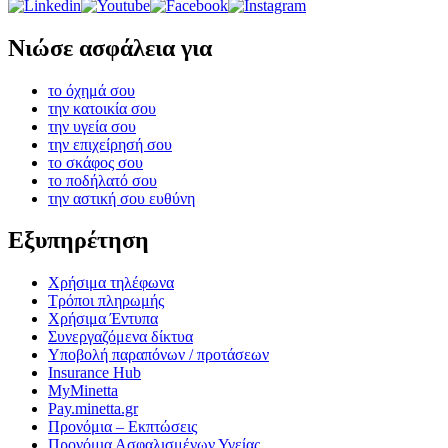
Νιώσε ασφάλεια για
το όχημά σου
την κατοικία σου
την υγεία σου
την επιχείρησή σου
το σκάφος σου
το ποδήλατό σου
την αστική σου ευθύνη
Εξυπηρέτηση
Χρήσιμα τηλέφωνα
Τρόποι πληρωμής
Χρήσιμα Έντυπα
Συνεργαζόμενα δίκτυα
Υποβολή παραπόνων / προτάσεων
Insurance Hub
MyMinetta
Pay.minetta.gr
Προνόμια – Εκπτώσεις
Προνόμια Ασφαλισμένων Υγείας