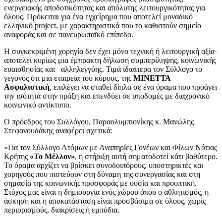
ενεργειακής αποδοτικότητας και απόλυτης λειτουργικότητας για
όλους. Πρόκειται για ένα εγχείρημα που αποτελεί μοναδικό
ελληνικό project, με χαρακτηριστικά που το καθιστούν σημείο
αναφοράς και σε πανευρωπαϊκό επίπεδο.
Η συγκεκριμένη χορηγία δεν έχει μόνο τεχνική ή λειτουργική αξία·
αποτελεί κυρίως μια έμπρακτη δήλωση συμπερίληψης, κοινωνικής
ευαισθησίας και αλληλεγγύης. Τιμά ιδιαίτερα τον Σύλλογο το
γεγονός ότι μια εταιρεία του κύρους, της
ΜΙΝΕΤΤΑ
Ασφαλιστική
, επιλέγει να σταθεί δίπλα σε ένα όραμα που προάγει
την ισότητα στην πράξη και επενδύει σε υποδομές με διαχρονικό
κοινωνικό αντίκτυπο.
Ο πρόεδρος του Συλλόγου, Παραολυμπιονίκης κ. Μανώλης
Στεφανουδάκης αναφέρει σχετικά:
«Για τον Σύλλογο Ατόμων με Αναπηρίες Γονέων και Φίλων Νότιας
Κρήτης
«Το Μέλλον»
, η στήριξη αυτή σηματοδοτεί κάτι βαθύτερο.
Το όραμα αρχίζει να βρίσκει συνοδοιπόρους, υποστηρικτές και
χορηγούς που πιστεύουν στη δύναμη της συνεργασίας και στη
σημασία της κοινωνικής προσφοράς με ουσία και προοπτική.
Στόχος μας είναι η δημιουργία ενός χώρου όπου ο αθλητισμός, η
άσκηση και η αποκατάσταση είναι προσβάσιμα σε όλους, χωρίς
περιορισμούς, διακρίσεις ή εμπόδια.