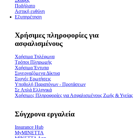
Σκάφος
Ποδήλατο
Αστική ευθύνη
Εξυπηρέτηση
Χρήσιμες πληροφορίες για
ασφαλισμένους
Χρήσιμα Τηλέφωνα
Τρόποι Πληρωμής
Χρήσιμα Έντυπα
Συνεργαζόμενα Δίκτυα
Συχνές Ερωτήσεις
Υποβολή Παραπόνων - Προτάσεων
Σε Απλά Ελληνικά
Χρήσιμες Πληροφορίες για Ασφαλισμένους Ζωής & Υγείας
Σύγχρονα εργαλεία
Insurance Hub
MyMINETTA