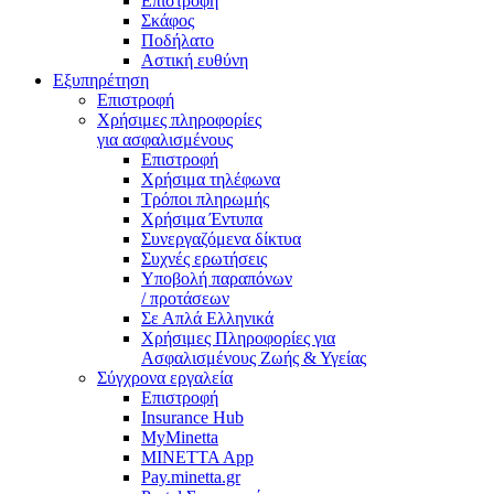
Επιστροφή
Σκάφος
Ποδήλατο
Αστική ευθύνη
Eξυπηρέτηση
Επιστροφή
Χρήσιμες πληροφορίες
για ασφαλισμένους
Επιστροφή
Χρήσιμα τηλέφωνα
Τρόποι πληρωμής
Χρήσιμα Έντυπα
Συνεργαζόμενα δίκτυα
Συχνές ερωτήσεις
Υποβολή παραπόνων
/ προτάσεων
Σε Απλά Ελληνικά
Χρήσιμες Πληροφορίες για
Ασφαλισμένους Ζωής & Υγείας
Σύγχρονα εργαλεία
Επιστροφή
Insurance Hub
MyMinetta
MINETTA App
Pay.minetta.gr