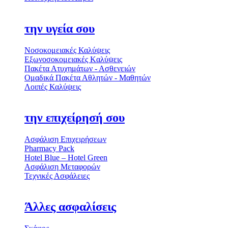
την υγεία σου
Νοσοκομειακές Καλύψεις
Εξωνοσοκομειακές Kαλύψεις
Πακέτα Ατυχημάτων - Ασθενειών
Ομαδικά Πακέτα Αθλητών - Μαθητών
Λοιπές Καλύψεις
την επιχείρησή σου
Ασφάλιση Επιχειρήσεων
Pharmacy Pack
Hotel Blue – Hotel Green
Ασφάλιση Μεταφορών
Τεχνικές Ασφάλειες
Άλλες ασφαλίσεις