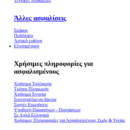
Τεχνικές Ασφάλειες
Άλλες ασφαλίσεις
Σκάφος
Ποδήλατο
Αστική ευθύνη
Εξυπηρέτηση
Χρήσιμες πληροφορίες για
ασφαλισμένους
Χρήσιμα Τηλέφωνα
Τρόποι Πληρωμής
Χρήσιμα Έντυπα
Συνεργαζόμενα Δίκτυα
Συχνές Ερωτήσεις
Υποβολή Παραπόνων - Προτάσεων
Σε Απλά Ελληνικά
Χρήσιμες Πληροφορίες για Ασφαλισμένους Ζωής & Υγείας