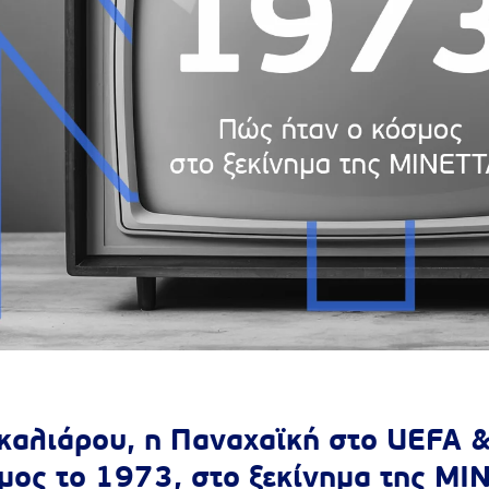
καλιάρου, η Παναχαϊκή στο UEFA 
μος το 1973, στο ξεκίνημα της ΜΙ