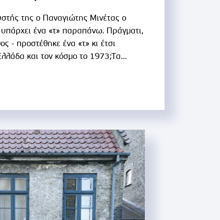
υστής της ο Παναγιώτης Μινέτας ο
α υπάρχει ένα «τ» παραπάνω. Πράγματι,
ς - προστέθηκε ένα «τ» κι έτσι
λλάδα και τον κόσμο το 1973;Τα