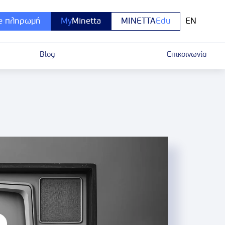
e πληρωμή
My
Minetta
MINETTA
Edu
EN
Blog
Επικοινωνία