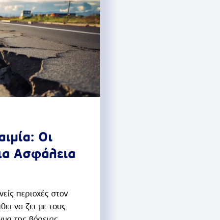
ται πολλά μοντέλα...
υλικά για πιο σταθερές εστίε
ιμία: Οι
ια Ασφάλεια
νείς περιοχές στον
θει να ζει με τους
ήγμα της βόρειας