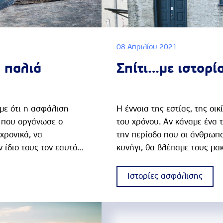
08 Απριλίου 2021
… παλιά
Σπίτι…με ιστορί
με ότι η ασφάλιση
Η έννοια της εστίας, της οικ
ς που οργάνωσε ο
του χρόνου. Αν κάναμε ένα τ
χρονικά, να
την περίοδο που οι άνθρωπο
 ίδιο τους τον εαυτό
κυνήγι, θα βλέπαμε τους μα
 τη διάρκεια της
σπήλαια και σε υποτυπώδεις
υς και τους Κινέζους
Νεολιθική εποχή, η εγκατάσ
Ιστορίες ασφάλισης
εσαίωνα και της
υπήρχε νερό, δυνατότητα κα
Μεσογείου της
διατήρησης οικόσιτων ζώων
πιχειρηματικό κόσμο,
συνθηκών με το ξύλο και τη