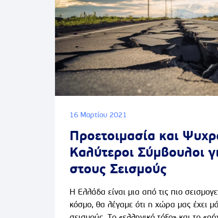
αλλά και τον κάθε απλό ιδιώτη, απαντών
16 Μαρτίου 2021
Προετοιμασία και Ψυχρα
Καλύτεροι Σύμβουλοι γ
στους Σεισμούς
Η Ελλάδα είναι μια από τις πιο σεισμογε
κόσμο, θα λέγαμε ότι η χώρα μας έχει μά
σεισμούς. Το «ελληνικό τόξο» και το «ρ