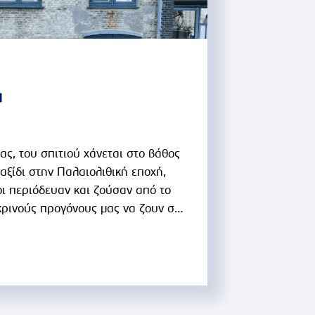
α
ίας, του σπιτιού χάνεται στο βάθος
αξίδι στην Παλαιολιθική εποχή,
ι περιόδευαν και ζούσαν από το
κρινούς προγόνους μας να ζουν σε
 ξύλινες καλύβες από κλαδιά.Στη
ταση σε μόνιμα σημεία, όπου
λλιέργειας της τροφής και
, οδήγησε σε βελτίωση των
ν πέτρα να αποτελούν τα πρώτα