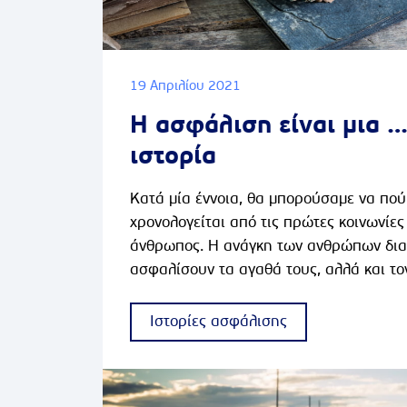
19 Απριλίου 2021
Η ασφάλιση είναι μια 
ιστορία
Κατά μία έννοια, θα μπορούσαμε να πού
χρονολογείται από τις πρώτες κοινωνίε
άνθρωπος. Η ανάγκη των ανθρώπων δια
ασφαλίσουν τα αγαθά τους, αλλά και τον
παρουσιάζει μεγάλο ενδιαφέρον. Σε όλη
ιστορίας, απ’ τους Βαβυλωνίους έμπορο
Ιστορίες ασφάλισης
ταξιδευτές, ως τους πραγματευτές του μ
Αναγέννησης, τους καραβοκύρηδες της 
νεότερης περιόδου, μέχρι το σύγχρονο ε