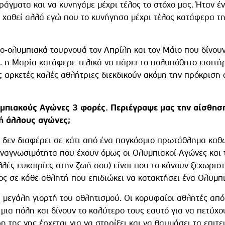
ράγματα και να κυνηγάμε μέχρι τέλος το στόχο μας. Ήταν έ
ι χαθεί αλλά εγώ που το κυνήγησα μέχρι τέλος κατάφερα τη
ο-ολυμπιακά τουρνουά τον Απρίλη και τον Μάιο που δίνουν 
. η Μαρία κατάφερε τελικά να πάρει το πολυπόθητο εισιτήρ
αρκετές καλές αθλήτριες διεκδικούν ακόμη την πρόκριση α
υμπιακούς Αγώνες 3 φορές. Περιέγραψε μας την αίσθηση.
ή άλλους αγώνες;
ά δεν διαφέρει σε κάτι από ένα παγκόσμιο πρωτάθλημα καθώς
 αναγνωσιμότητα που έχουν όμως οι Ολυμπιακοί Αγώνες και τ
λλές ευκαιρίες στην ζωή σου) είναι που το κάνουν ξεχωριστ
ος σε κάθε αθλητή που επιδιώκει να κατακτήσει ένα Ολυμπι
α μεγάλη γιορτή του αθλητισμού. Οι κορυφαίοι αθλητές από
ια πόλη και δίνουν το καλύτερο τους εαυτό για να πετύχου
η της γης έρχεται για να στηρίξει και να θαυμάσει τα επι