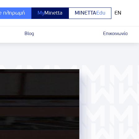
e πληρωμή
My
Minetta
MINETTA
Edu
EN
Blog
Επικοινωνία