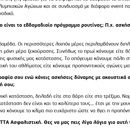
Ολυμπιακών Αγώνων και σε συνδυασμό με διάφορα event πο
ναδικό.
 είναι το εβδομαδιαίο πρόγραμμα ρουτίνας; Π.χ. ασκήσε
ομάδα. Οι περισσότερες λοιπόν μέρες περιλαμβάνουν διπλ
 η μόνη μέρα ξεκούρασης. Συνήθως το πρωί κάνουμε είτε β
η της φυσικής μας κατάστασης. Το απόγευμα κάνουμε πάλη 
κτική του αθλήματος είτε κάνουμε προπονητικούς αγώνες-μα
αφία σου ενώ κάνεις ασκήσεις δύναμης με ακουστικά σ
ωή σου;
κή κατάσταση, δηλαδή είτε στα βάρη είτε στο τρέξιμο. Νο
κατάσταση δεν είναι και το καλύτερο τους… έτσι με την μο
να κάνουμε το κλίμα πιο ευχάριστο ώστε να βγει η προπόν
ΤΤΑ Ασφαλιστική. Θες να μας πεις λίγα λόγια για αυτή 