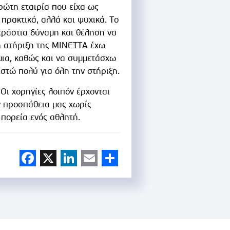
ρώτη εταιρία που είχα ως
 πρακτικά, αλλά και ψυχικά. Το
τεράστια δύναμη και θέληση να
τη στήριξη της ΜΙΝΕΤΤΑ έχω
μια, καθώς και να συμμετάσχω
στώ πολύ για όλη την στήριξη.
 Οι χορηγίες λοιπόν έρχονται
ν προσπάθεια μας χωρίς
 πορεία ενός αθλητή.
Facebook
X
LinkedIn
Email
Share