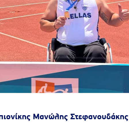
μπιονίκης Μανώλης Στεφανουδάκης