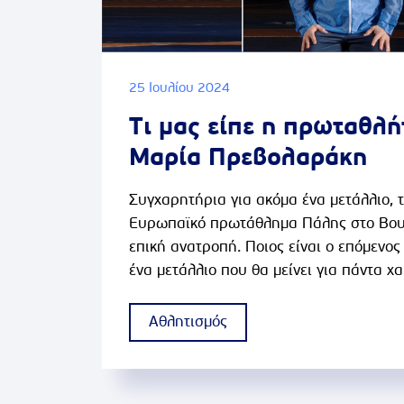
25 Ιουλίου 2024
Τι μας είπε η πρωταθλή
Μαρία Πρεβολαράκη
Συγχαρητήρια για ακόμα ένα μετάλλιο, τ
Ευρωπαϊκό πρωτάθλημα Πάλης στο Βου
επική ανατροπή. Ποιος είναι ο επόμενος
ένα μετάλλιο που θα μείνει για πάντα χ
μου για τον τρόπο με τον οποίο πάρθηκ
όπως είπατε που μας δίνει ένα πολύ δυν
Αθλητισμός
δεν πρέπει να τα παρατάμε όσο δύσκολα
πράγματα και να κυνηγάμε μέχρι τέλος τ
αγώνας που οι περισσότεροι πίστευαν ότ