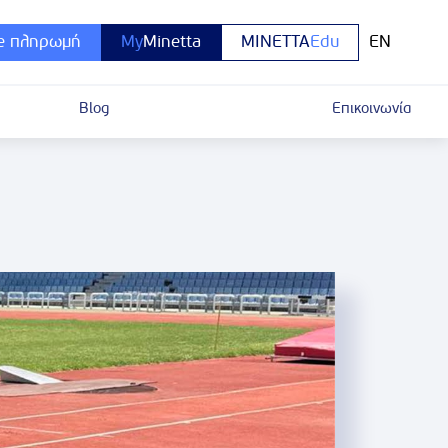
e πληρωμή
My
Minetta
MINETTA
Edu
EN
Blog
Επικοινωνία